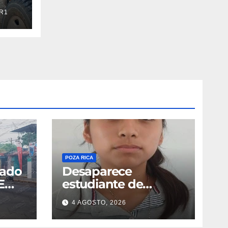
R1
POZA RICA
cado
Desaparece
E
estudiante de
Entabladero
4 AGOSTO, 2026
lias