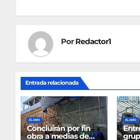
de
entradas
Por
Redactor1
Entrada relacionada
ÁLAMO
ÁLAMO
Concluirán por fin
Entr
obra a medias de
grup