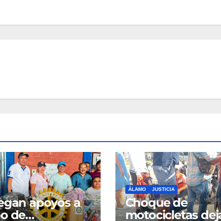
ÁLAMO
JUSTICIA
egan apoyos a
Choque de
o de
motocicletas dej