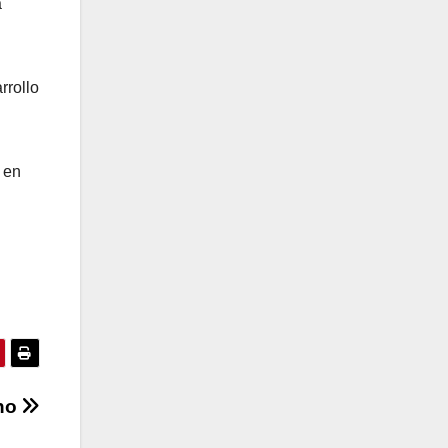
a
rrollo
 en
ano