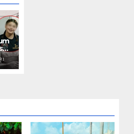
aum
s
R1