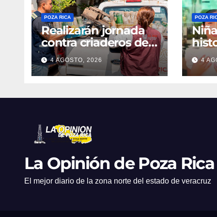
POZA RICA
POZA RI
Realizarán jornada
Niñ
contra criaderos del
hist
dengue
4 AGOSTO, 2026
4 AG
La Opinión de Poza Rica
El mejor diario de la zona norte del estado de veracruz