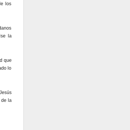
de los
adanos
lse la
ad que
ado lo
 Jesús
 de la