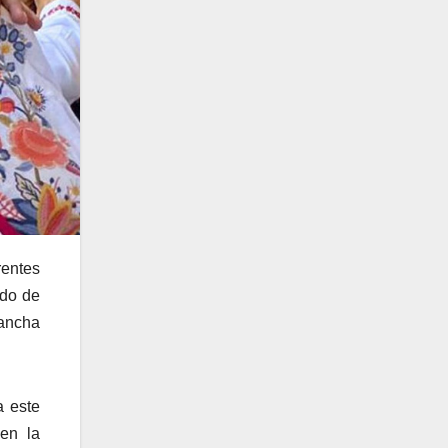
rentes
ado de
Mancha
a este
en la