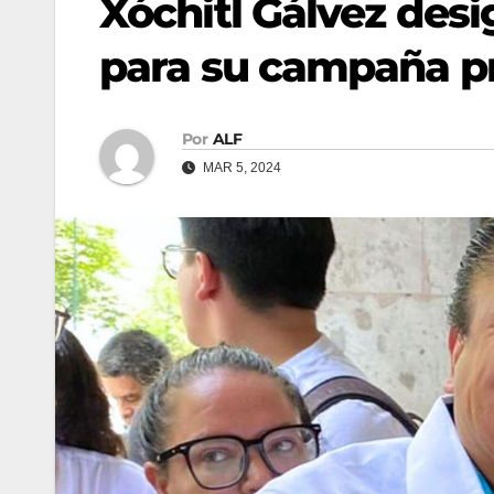
Xóchitl Gálvez des
para su campaña pr
Por
ALF
MAR 5, 2024