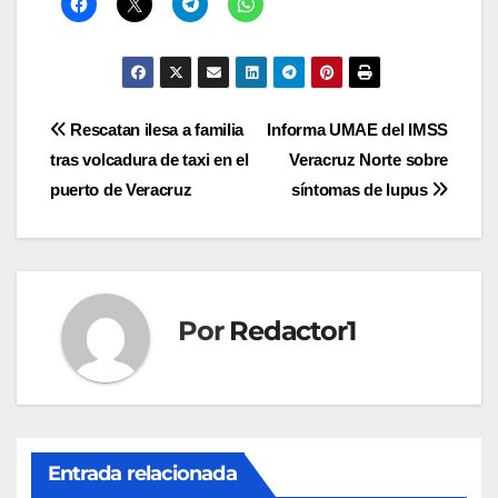
Navegación
Rescatan ilesa a familia
Informa UMAE del IMSS
tras volcadura de taxi en el
Veracruz Norte sobre
de
puerto de Veracruz
síntomas de lupus
entradas
Por
Redactor1
Entrada relacionada