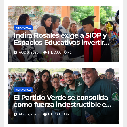
VERACRUZ
Indira Rosales exige a SIOP y
Espacios Educativos invertir
760 millones de pesos en
AGO 6, 2026
REDACTOR1
obras para escuelas de
Veracruz
VERACRUZ
​El Partido Verde se consolida
como fuerza indestructible en
la zona norte de Veracruz
AGO 6, 2026
REDACTOR1