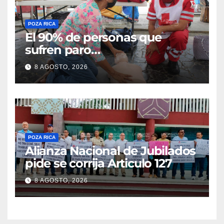
POZA RICA
El 90% de personas que
sufren paro
cardiorrespiratorio mueren
8 AGOSTO, 2026
POZA RICA
Alianza Nacional de Jubilados
pide se corrija Articulo 127
8 AGOSTO, 2026