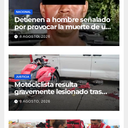
NACIONAL
Detienen a hombre señalado
por provocar la muerte de un
adulto mayor
8 AGOSTO, 2026
JUSTICIA
Motociclista resulta
gravemente lesionado tras
choque en la colonia Ricardo
8 AGOSTO, 2026
Flores Magón