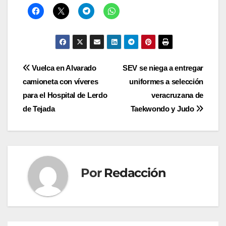
Navegación
Vuelca en Alvarado
SEV se niega a entregar
camioneta con víveres
uniformes a selección
de
para el Hospital de Lerdo
veracruzana de
entradas
de Tejada
Taekwondo y Judo
Por
Redacción