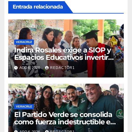
Entrada relacionada
VERACRUZ
Indira Rosales exige a SIOP y
Espacios Educativos invertir
760 millones de pesos en
AGO 6, 2026
REDACTOR1
obras para escuelas de
Veracruz
VERACRUZ
​El Partido Verde se consolida
como fuerza indestructible en
la zona norte de Veracruz