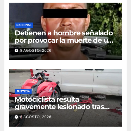
NACIONAL
Detienen a hombre señalado
por provocar la muerte de un
adulto mayor
8 AGOSTO, 2026
JUSTICIA
Motociclista resulta
gravemente lesionado tras
choque en la colonia Ricardo
8 AGOSTO, 2026
Flores Magón