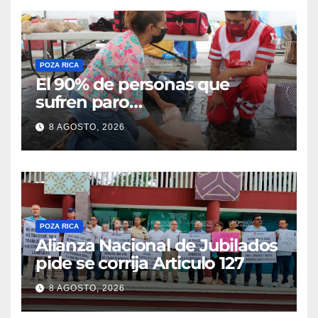
POZA RICA
El 90% de personas que
sufren paro
cardiorrespiratorio mueren
8 AGOSTO, 2026
POZA RICA
Alianza Nacional de Jubilados
pide se corrija Articulo 127
8 AGOSTO, 2026