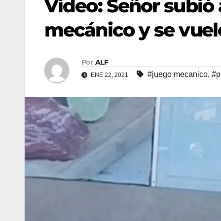
Video: Señor subió 
mecánico y se vuele 
Por
ALF
#juego mecanico
,
#p
ENE 22, 2021