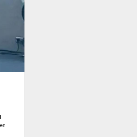
l
 en