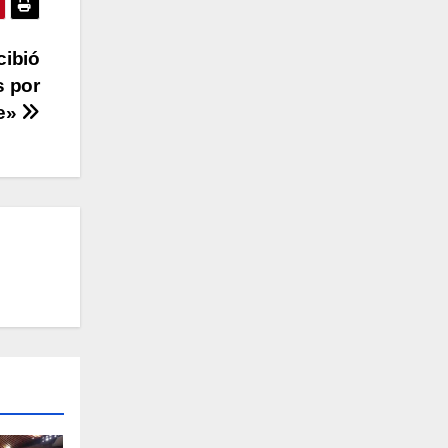
cibió
s por
le»