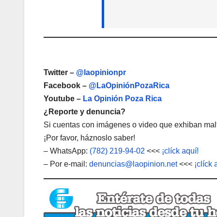
Twitter –
@laopinionpr
Facebook –
@LaOpiniónPozaRica
Youtube –
La Opinión Poza Rica
¿Reporte y denuncia?
Si cuentas con imágenes o video que exhiban malt
¡Por favor, háznoslo saber!
– WhatsApp:
(782) 219-94-02
<<<
¡clíck aquí!
– Por e-mail:
denuncias@laopinion.net
<<<
¡clíck 