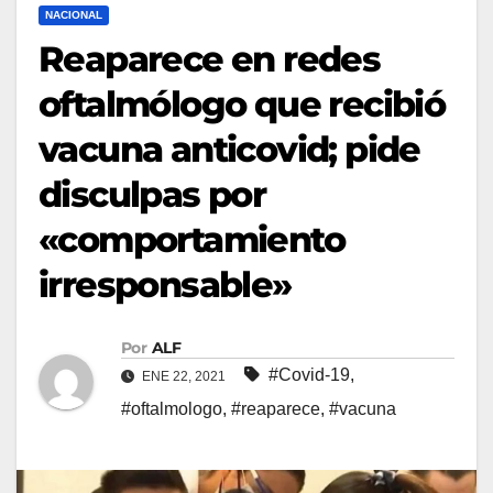
NACIONAL
Reaparece en redes
oftalmólogo que recibió
vacuna anticovid; pide
disculpas por
«comportamiento
irresponsable»
Por
ALF
#Covid-19
,
ENE 22, 2021
#oftalmologo
,
#reaparece
,
#vacuna