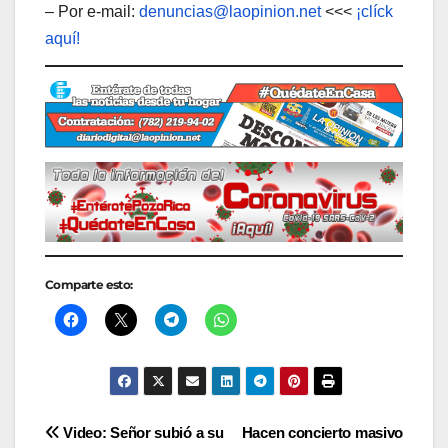
– Por e-mail:
denuncias@laopinion.net
<<<
¡clíck
aquí!
Comparte esto:
Navegación
Video: Señor subió a su
Hacen concierto masivo