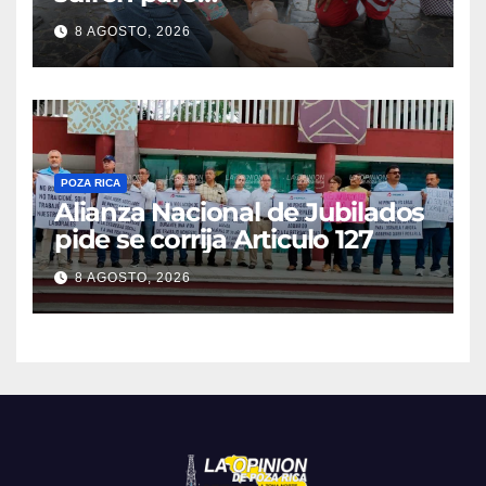
cardiorrespiratorio mueren
8 AGOSTO, 2026
POZA RICA
Alianza Nacional de Jubilados
pide se corrija Articulo 127
8 AGOSTO, 2026