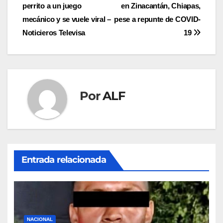
perrito a un juego
en Zinacantán, Chiapas,
de
mecánico y se vuele viral –
pese a repunte de COVID-
entradas
Noticieros Televisa
19
Por
ALF
Entrada relacionada
NACIONAL