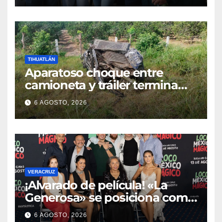
TIHUATLÁN
Aparatoso choque entre
camioneta y tráiler termina
con ambas unidades fuera de
6 AGOSTO, 2026
la carretera en Tihuatlán
VERACRUZ
¡Alvarado de película! «La
Generosa» se posiciona como
escenario ideal para
6 AGOSTO, 2026