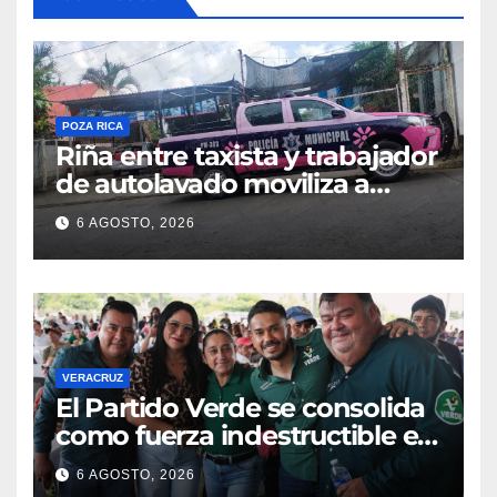
POZA RICA
Riña entre taxista y trabajador
de autolavado moviliza a
policías en Poza Rica
6 AGOSTO, 2026
VERACRUZ
​El Partido Verde se consolida
como fuerza indestructible en
la zona norte de Veracruz
6 AGOSTO, 2026