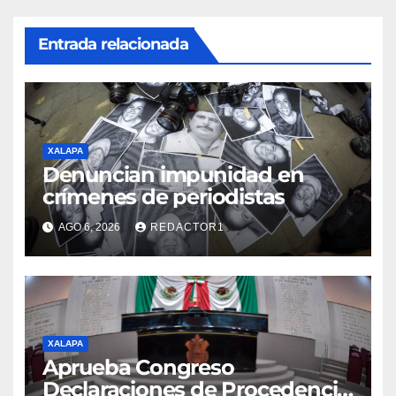
Entrada relacionada
XALAPA
Denuncian impunidad en
crímenes de periodistas
AGO 6, 2026
REDACTOR1
XALAPA
Aprueba Congreso
Declaraciones de Procedencia