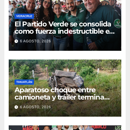
VERACRUZ
​El Partido Verde se consolida
como fuerza indestructible en
la zona norte de Veracruz
6 AGOSTO, 2026
TIHUATLÁN
Aparatoso choque entre
camioneta y tráiler termina
con ambas unidades fuera de
6 AGOSTO, 2026
la carretera en Tihuatlán