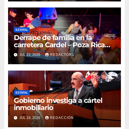
ESTATAL
Derrape de familia en la
carretera Cardel – Poza Rica
reaviva críticas por tardanza
JUL 22, 2026
REDACTOR1
de ambulancia municipal
ESTATAL
Gobierno investiga a cártel
inmobiliario
JUL 18, 2026
REDACCIÓN