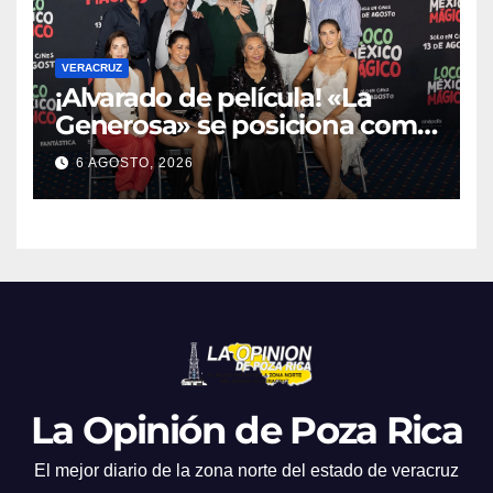
VERACRUZ
¡Alvarado de película! «La
Generosa» se posiciona como
escenario ideal para
6 AGOSTO, 2026
producciones de cine y
televisión
La Opinión de Poza Rica
El mejor diario de la zona norte del estado de veracruz