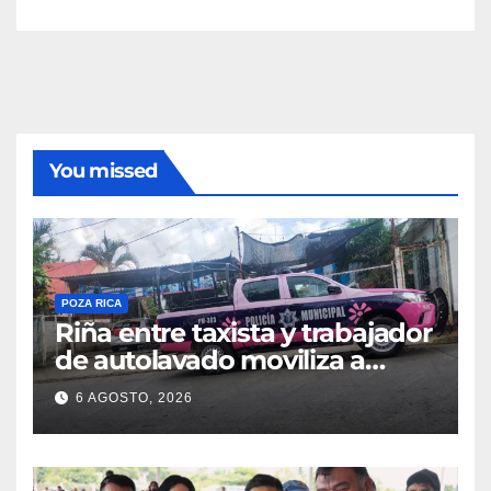
You missed
POZA RICA
Riña entre taxista y trabajador
de autolavado moviliza a
policías en Poza Rica
6 AGOSTO, 2026