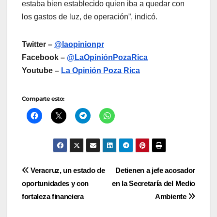
estaba bien establecido quien iba a quedar con
los gastos de luz, de operación”, indicó.
Twitter –
@laopinionpr
Facebook –
@LaOpiniónPozaRica
Youtube –
La Opinión Poza Rica
Comparte esto:
Navegación
Veracruz, un estado de
Detienen a jefe acosador
oportunidades y con
en la Secretaría del Medio
de
fortaleza financiera
Ambiente
entradas