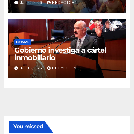
JUL 22, 2026
REDACTOR1
de ambulancia municipal
ESTATAL
Gobierno investiga a cártel
inmobiliario
JUL 18, 2026
REDACCIÓN
You missed