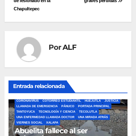
de lesionado en la
graves pérdidas
de
Chapultepec
entradas
Por
ALF
Entrada relacionada
ÁLAMO
BARRA LIBRE
CAZONES
CERRO AZUL
CON-CIENCIA
CORONAVIRUS
COTORREO ESTUDIANTIL
HUEJUTLA
JUSTICIA
LLAMADA DE EMERGENCIA
PÁNUCO
PORTADA PRINCIPAL
TANTOYUCA
TECNOLOGÍA Y CIENCIA
TECOLUTLA
UNA ENFERMEDAD LLAMADA DOCTOR
UNA MIRADA ATRÁS
VIERNES SOCIAL
XALAPA
Abuelita fallece al ser