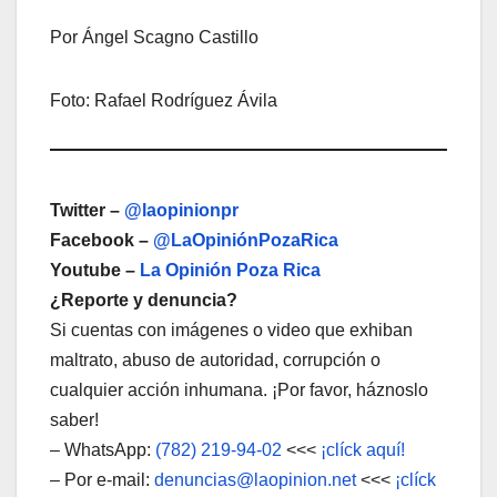
Por Ángel Scagno Castillo
Foto: Rafael Rodríguez Ávila
Twitter –
@laopinionpr
Facebook –
@LaOpiniónPozaRica
Youtube –
La Opinión Poza Rica
¿Reporte y denuncia?
Si cuentas con imágenes o video que exhiban
maltrato, abuso de autoridad, corrupción o
cualquier acción inhumana. ¡Por favor, háznoslo
saber!
– WhatsApp:
(782) 219-94-02
<<<
¡clíck aquí!
– Por e-mail:
denuncias@laopinion.net
<<<
¡clíck