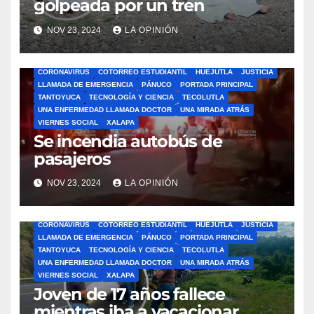
golpeada por un tren
NOV 23, 2024
LA OPINIÓN
ÁLAMO
BARRA LIBRE
CAZONES
CERRO AZUL
CON-CIENCIA
CORONAVIRUS
COTORREO ESTUDIANTIL
HUEJUTLA
JUSTICIA
LLAMADA DE EMERGENCIA
PÁNUCO
PORTADA PRINCIPAL
TANTOYUCA
TECNOLOGÍA Y CIENCIA
TECOLUTLA
UNA ENFERMEDAD LLAMADA DOCTOR
UNA MIRADA ATRÁS
VIERNES SOCIAL
XALAPA
Se incendia autobús de
pasajeros
NOV 23, 2024
LA OPINIÓN
ÁLAMO
BARRA LIBRE
CAZONES
CERRO AZUL
CON-CIENCIA
CORONAVIRUS
COTORREO ESTUDIANTIL
HUEJUTLA
JUSTICIA
LLAMADA DE EMERGENCIA
PÁNUCO
PORTADA PRINCIPAL
TANTOYUCA
TECNOLOGÍA Y CIENCIA
TECOLUTLA
UNA ENFERMEDAD LLAMADA DOCTOR
UNA MIRADA ATRÁS
VIERNES SOCIAL
XALAPA
Joven de 17 años fallece
mientras iba a vacacionar