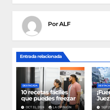
entradas
Por
ALF
Entrada relacionada
DESTACADA
DESTACA
10 recetas fáciles
¡Fuer
que puedes freezar
Juez
con
OCT 31, 2024
LA OPINIÓN
SEP 2