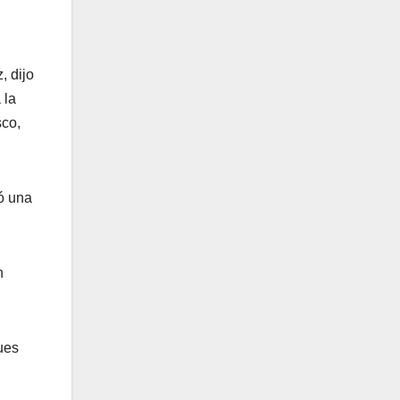
, dijo
 la
sco,
gó una
n
pues