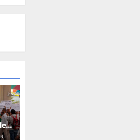
les
ÓN