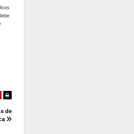
ficos
 debe
e
as de
ica