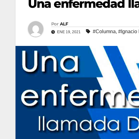
Una enfermedad ll
Por
ALF
#Columna
,
#Ignacio
ENE 19, 2021