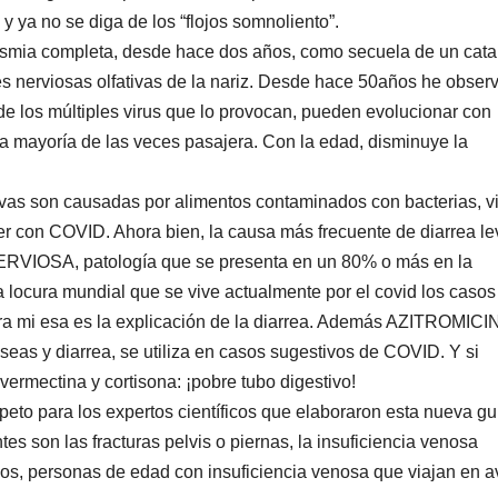
y ya no se diga de los “flojos somnoliento”.
smia completa, desde hace dos años, como secuela de un cata
es nerviosas olfativas de la nariz. Desde hace 50años he obser
de los múltiples virus que lo provocan, pueden evolucionar con
o, la mayoría de las veces pasajera. Con la edad, disminuye la
vas son causadas por alimentos contaminados con bacterias, v
er con COVID. Ahora bien, la causa más frecuente de diarrea le
ERVIOSA, patología que se presenta en un 80% o más en la
la locura mundial que se vive actualmente por el covid los casos
ara mi esa es la explicación de la diarrea. Además AZITROMICI
eas y diarrea, se utiliza en casos sugestivos de COVID. Y si
vermectina y cortisona: ¡pobre tubo digestivo!
eto para los expertos científicos que elaboraron esta nueva gu
 son las fracturas pelvis o piernas, la insuficiencia venosa
os, personas de edad con insuficiencia venosa que viajan en a