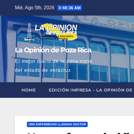
Saltar
Mié. Ago 5th, 2026
3:48:37 AM
al
contenido
La Opinión de Poza Rica
El mejor diario de la zona norte
del estado de veracruz
HOME
EDICIÓN IMPRESA – LA OPINIÓN DE
UNA ENFERMEDAD LLAMADA DOCTOR