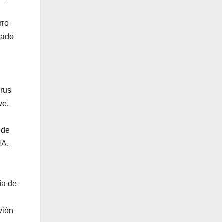
rro
vado
irus
ve,
 de
NA,
ía de
vión