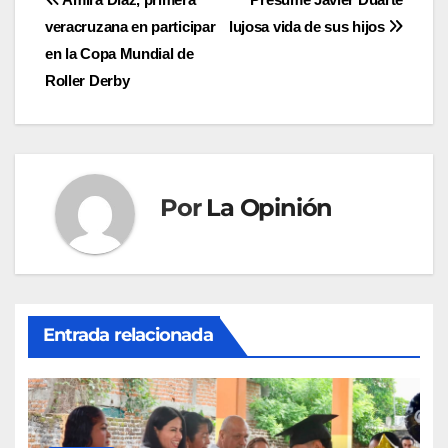
Navegación
veracruzana en participar
lujosa vida de sus hijos
de
en la Copa Mundial de
entradas
Roller Derby
Por
La Opinión
Entrada relacionada