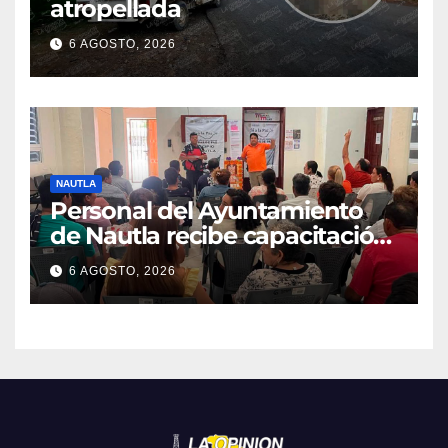
atropellada
6 AGOSTO, 2026
NAUTLA
Personal del Ayuntamiento
de Nautla recibe capacitación
en atención a emergencias
6 AGOSTO, 2026