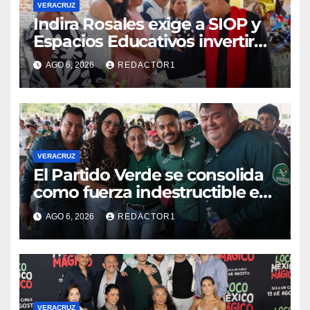
VERACRUZ
Indira Rosales exige a SIOP y
Espacios Educativos invertir
760 millones de pesos en
AGO 6, 2026
REDACTOR1
obras para escuelas de
Veracruz
VERACRUZ
​El Partido Verde se consolida
como fuerza indestructible en
la zona norte de Veracruz
AGO 6, 2026
REDACTOR1
VERACRUZ