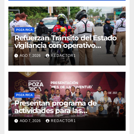
POZA RICA
Refuerzan Tránsito del Estado
vigilancia con operativo
sorpresa
AGO 7, 2026
REDACTOR1
POZA RICA
Presentan programa de
actividades para las
juventudes
AGO 7, 2026
REDACTOR1