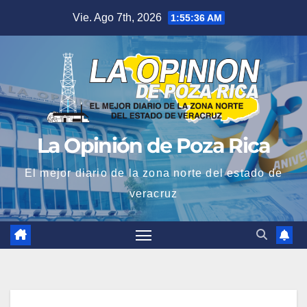
Saltar
Vie. Ago 7th, 2026
1:55:37 AM
al
contenido
La Opinión de Poza Rica
El mejor diario de la zona norte del estado de
veracruz