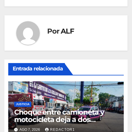
entradas
Por
ALF
Entrada relacionada
JUSTICIA
Choque entre camioneta y
motocicleta deja a dos
jóvenes lesionados en la
AGO 7, 2026
REDACTOR1