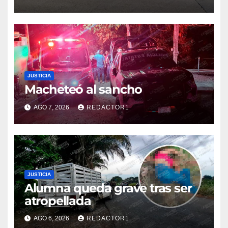
colonia 27 de Septiembre de
Poza Rica
JUSTICIA
Macheteó al sancho
AGO 7, 2026
REDACTOR1
JUSTICIA
Alumna queda grave tras ser
atropellada
AGO 6, 2026
REDACTOR1