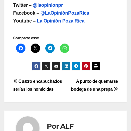
Twitter –
@laopinionpr
Facebook –
@LaOpiniónPozaRica
Youtube –
La Opinión Poza Rica
Comparte esto:
Navegación
Cuatro encapuchados
A punto de quemarse
serían los homicidas
bodega de una prepa
de
entradas
Por
ALF