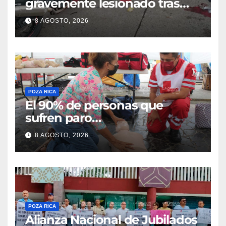
gravemente lesionado tras
choque en la colonia Ricardo
8 AGOSTO, 2026
Flores Magón
POZA RICA
El 90% de personas que
sufren paro
cardiorrespiratorio mueren
8 AGOSTO, 2026
POZA RICA
Alianza Nacional de Jubilados