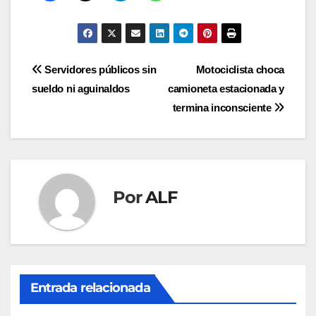
Navegación
Servidores públicos sin
Motociclista choca
sueldo ni aguinaldos
camioneta estacionada y
de
termina inconsciente
entradas
Por
ALF
Entrada relacionada