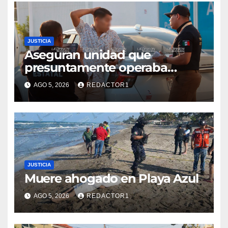
JUSTICIA
Aseguran unidad que
presuntamente operaba
mediante aplicación digital en
AGO 5, 2026
REDACTOR1
operativo de Transporte
Público
JUSTICIA
Muere ahogado en Playa Azul
AGO 5, 2026
REDACTOR1