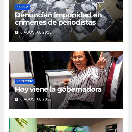
XALAPA
Denuncian impunidad en
crímenes de periodistas
6 AGOSTO, 2026
VERACRUZ
Hoy viene la gobernadora
6 AGOSTO, 2026