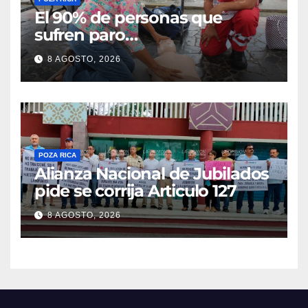
El 90% de personas que
sufren paro
cardiorrespiratorio mueren
8 AGOSTO, 2026
POZA RICA
Alianza Nacional de Jubilados
pide se corrija Articulo 127
8 AGOSTO, 2026