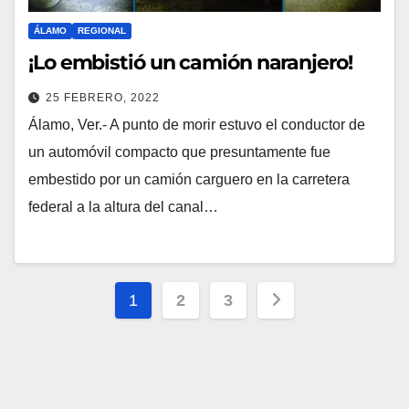
ÁLAMO
REGIONAL
¡Lo embistió un camión naranjero!
25 FEBRERO, 2022
Álamo, Ver.- A punto de morir estuvo el conductor de
un automóvil compacto que presuntamente fue
embestido por un camión carguero en la carretera
federal a la altura del canal…
Paginación
1
2
3
de
entradas