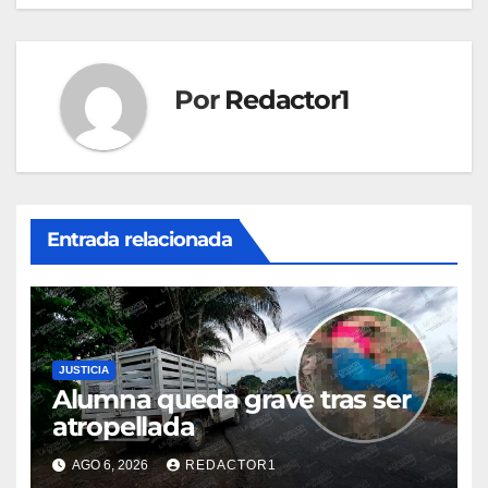
Por
Redactor1
Entrada relacionada
JUSTICIA
Alumna queda grave tras ser
atropellada
AGO 6, 2026
REDACTOR1