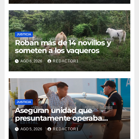
JUSTICIA
Roban más de 14 novillos y
someten a los vaqueros
AGO 6, 2026
REDACTOR1
JUSTICIA
Aseguran unidad que
presuntamente operaba
mediante aplicación digital en
AGO 5, 2026
REDACTOR1
operativo de Transporte