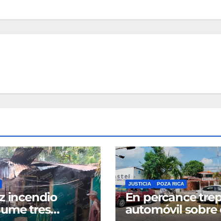
JUSTICIA
POZA RICA
z incendio
En percance tre
ume tres
automóvil sobre 