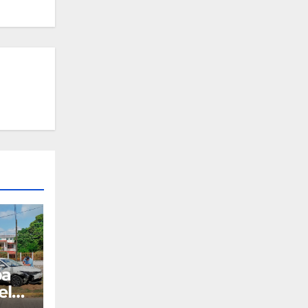
pa
el