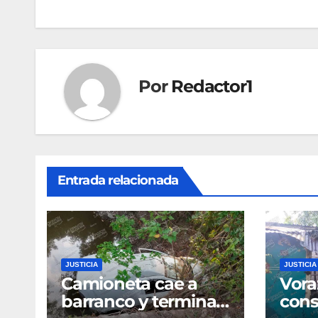
entradas
Por
Redactor1
Entrada relacionada
JUSTICIA
JUSTICIA
Camioneta cae a
Vora
barranco y termina
cons