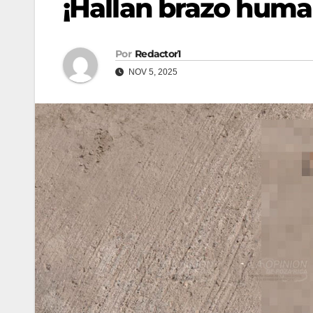
¡Hallan brazo huma
Por
Redactor1
NOV 5, 2025