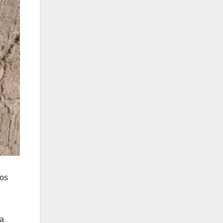
pos
 a