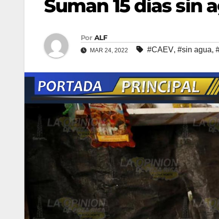
Suman 15 días sin 
Por
ALF
#CAEV
,
#sin agua
,
MAR 24, 2022