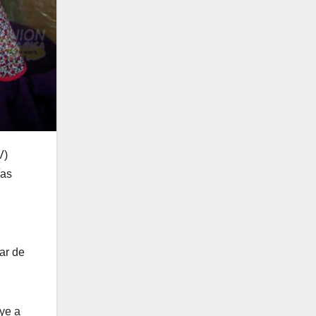
V)
ías
ar de
oye a