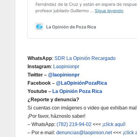
WhatsApp
:
SDR La Opinión Recargado
Instagram
:
Laopinionpr
Twitter –
@laopinionpr
Facebook –
@LaOpiniónPozaRica
Youtube –
La Opinión Poza Rica
¿Reporte y denuncia?
Si cuentas con imágenes o video que exhiban malt
¡Por favor, háznoslo saber!
– WhatsApp:
(782) 219-94-02
<<<
¡clíck aquí!
– Por e-mail:
denuncias@laopinion.net
<<<
¡clíck 