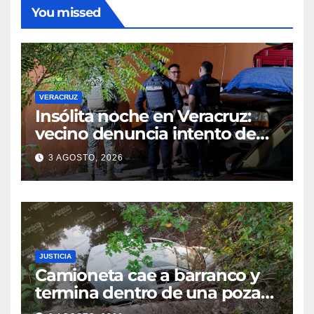
You missed
VERACRUZ
Insólita noche en Veracruz:
vecino denuncia intento de
cateo tras viralizar video
3 AGOSTO, 2026
captado por cámaras de
seguridad
JUSTICIA
Camioneta cae a barranco y
termina dentro de una poza
en Coatzintla; conductor sale