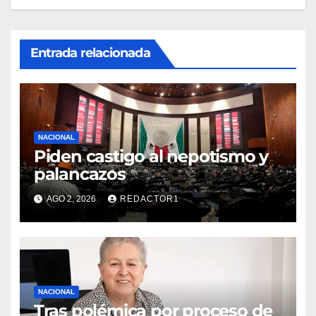
Entrada relacionada
NACIONAL
Piden castigo al nepotismo y
palancazos
AGO 2, 2026
REDACTOR1
NACIONAL
Tras polémica por proceso de