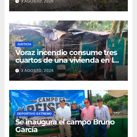
3 AGOSTO, 2026
con golpes leves
JUSTICIA
Voraz incendio consume tres
cuartos de una vivienda en la
colonia Manuel Ávila
3 AGOSTO, 2026
Camacho
DEPORTIVO EXTREMO
Se inaugura el campo Bruno
García