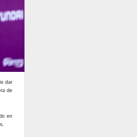
de dar
era de
ado en
s.