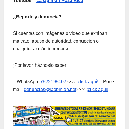
Youtube –
La Opinión Poza Rica
¿Reporte y denuncia?
Si cuentas con imágenes o video que exhiban
maltrato, abuso de autoridad, corrupción o
cualquier acción inhumana.
¡Por favor, háznoslo saber!
– WhatsApp:
7822199402
<<<
¡click aquí!
– Por e-
mail:
denuncias@laopinion.net
<<<
¡click aquí!