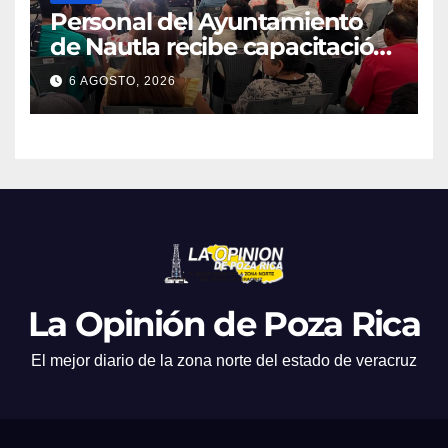
Personal del Ayuntamiento
de Nautla recibe capacitación
en atención a emergencias
6 AGOSTO, 2026
La Opinión de Poza Rica
El mejor diario de la zona norte del estado de veracruz