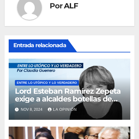
Por
ALF
Entrada relacionada
ENTRE LO UTÓPICO Y LO VERDADERO
Lord Esteban Ramírez Zepeta
exige a alcaldes botellas de
licor de $30 mil pesos
NOV 8, 2024
LA OPINIÓN