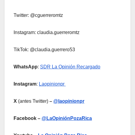
Twitter: @cguerreromtz
Instagram: claudia.guerreromtz
TikTok: @claudia.guerrero53
WhatsApp
:
SDR La Opinión Recargado
Instagram
:
Laopinionpr
X
(antes Twitter)
–
@laopinionpr
Facebook –
@LaOpiniónPozaRica