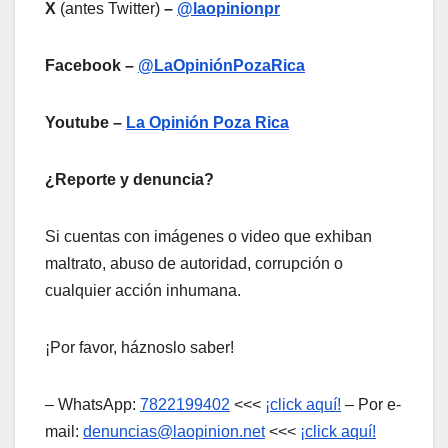
X
(antes Twitter)
–
@laopinionpr
Facebook –
@LaOpiniónPozaRica
Youtube –
La Opinión Poza Rica
¿Reporte y denuncia?
Si cuentas con imágenes o video que exhiban
maltrato, abuso de autoridad, corrupción o
cualquier acción inhumana.
¡Por favor, háznoslo saber!
– WhatsApp:
7822199402
<<<
¡click aquí!
– Por e-
mail:
denuncias@laopinion.net
<<<
¡click aquí!