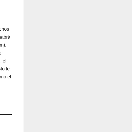
uchos
habrá
m).
el
, el
No le
omo el