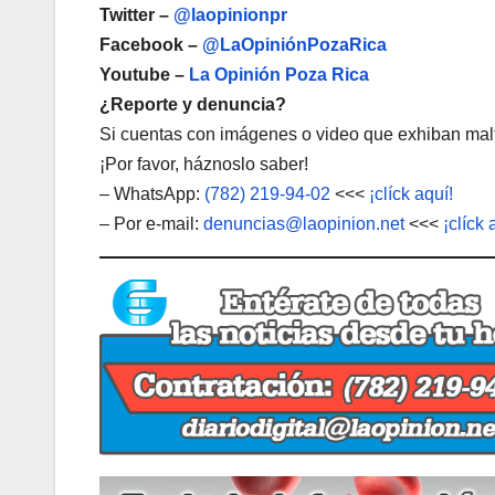
Twitter –
@laopinionpr
Facebook –
@LaOpiniónPozaRica
Youtube –
La Opinión Poza Rica
¿Reporte y denuncia?
Si cuentas con imágenes o video que exhiban malt
¡Por favor, háznoslo saber!
– WhatsApp:
(782) 219-94-02
<<<
¡clíck aquí!
– Por e-mail:
denuncias@laopinion.net
<<<
¡clíck 