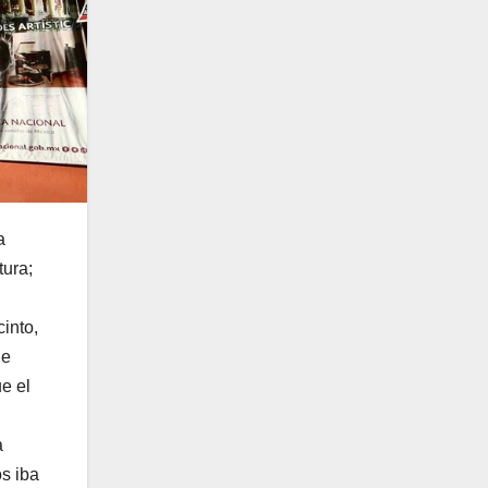
a
tura;
into,
de
e el
a
s iba