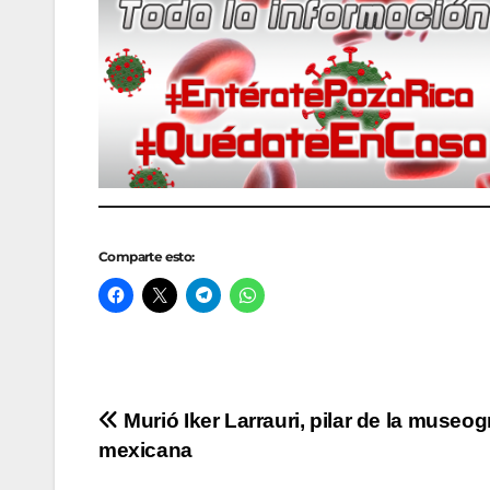
Comparte esto:
Navegación
Murió Iker Larrauri, pilar de la museog
mexicana
de