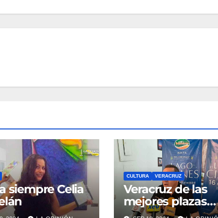
CULTURA
VERACRUZ
a siempre Celia
Veracruz de las
elán
mejores plazas
culturales por es