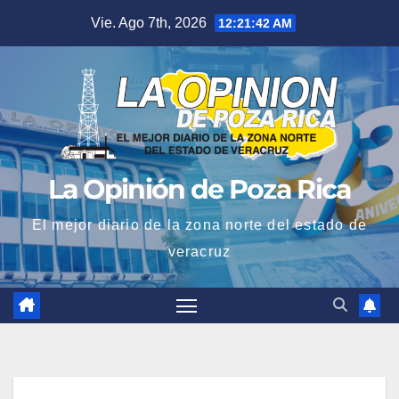
Saltar
Vie. Ago 7th, 2026
12:21:42 AM
al
contenido
La Opinión de Poza Rica
El mejor diario de la zona norte del estado de
veracruz