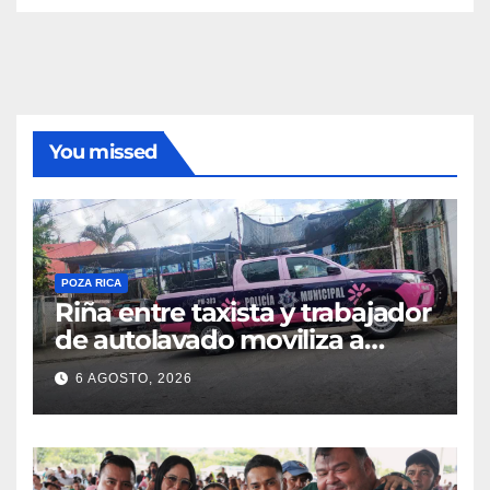
You missed
POZA RICA
Riña entre taxista y trabajador
de autolavado moviliza a
policías en Poza Rica
6 AGOSTO, 2026