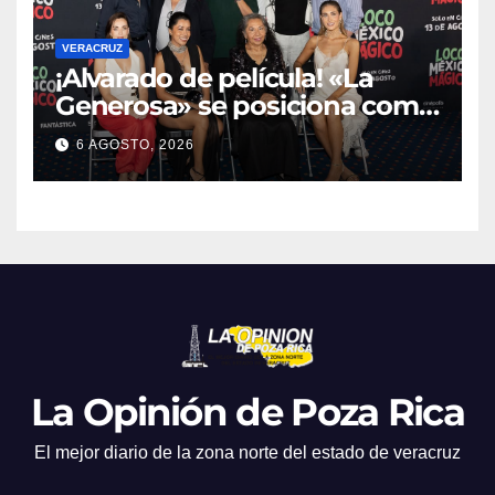
VERACRUZ
¡Alvarado de película! «La
Generosa» se posiciona como
escenario ideal para
6 AGOSTO, 2026
producciones de cine y
televisión
La Opinión de Poza Rica
El mejor diario de la zona norte del estado de veracruz