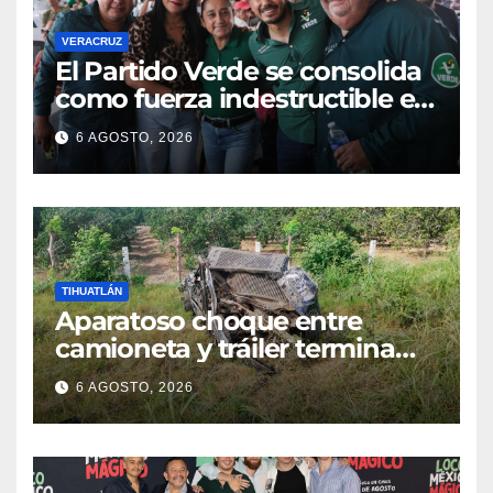
VERACRUZ
​El Partido Verde se consolida
como fuerza indestructible en
la zona norte de Veracruz
6 AGOSTO, 2026
TIHUATLÁN
Aparatoso choque entre
camioneta y tráiler termina
con ambas unidades fuera de
6 AGOSTO, 2026
la carretera en Tihuatlán