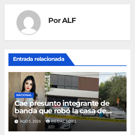
Por
ALF
Entrada relacionada
NACIONAL
Cae presunto integrante de
banda que robó la casa de
Karely Ruiz
AGO 5, 2026
REDACTOR1