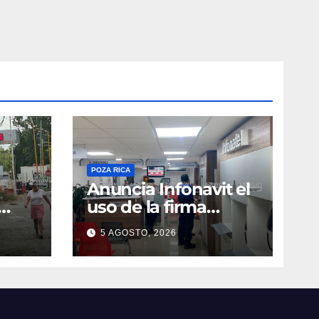
POZA RICA
Anuncia Infonavit el
uso de la firma
electrónica
5 AGOSTO, 2026