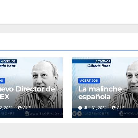
OS
ACERTIJOS
uevo Director de
La malinche
EX
española
2, 2024
ALF
JUL 31, 2024
ALF