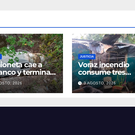
JUSTICIA
oneta cae a
Voraz incendio
anco y termina
consume tres
ro de una poza
cuartos de una
OSTO, 2026
3 AGOSTO, 2026
oatzintla;
vivienda en la
uctor sale con
colonia Manuel Á
es leves
Camacho