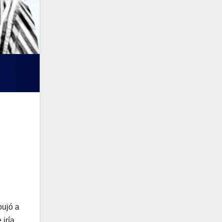
pujó a
 iría