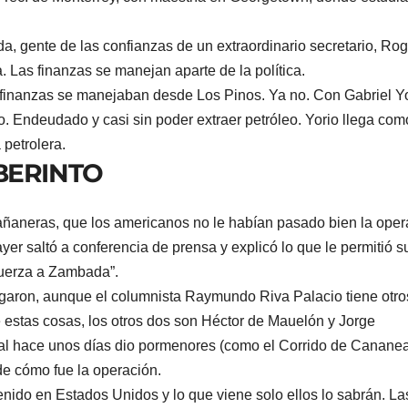
a, gente de las confianzas de un extraordinario secretario, Rog
a. Las finanzas se manejan aparte de la política.
s finanzas se manejaban desde Los Pinos. Ya no. Con Gabriel Y
. Endeudado y casi sin poder extraer petróleo. Yorio llega com
 petrolera.
BERINTO
mañaneras, que los americanos no le habían pasado bien la oper
er saltó a conferencia de prensa y explicó lo que le permitió s
 fuerza a Zambada”.
regaron, aunque el columnista Raymundo Riva Palacio tiene otro
e estas cosas, los otros dos son Héctor de Mauelón y Jorge
l hace unos días dio pormenores (como el Corrido de Cananea
de cómo fue la operación.
nido en Estados Unidos y lo que viene solo ellos lo sabrán. La