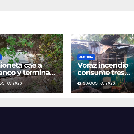
JUSTICIA
oneta cae a
Voraz incendio
anco y termina
consume tres
ro de una poza
cuartos de una
OSTO, 2026
3 AGOSTO, 2026
oatzintla;
vivienda en la
uctor sale con
colonia Manuel Á
es leves
Camacho