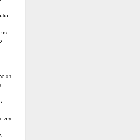
elio
orio
o
ación
u
s
: voy
s