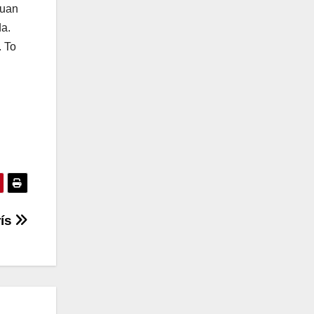
Juan
da.
. To
rís