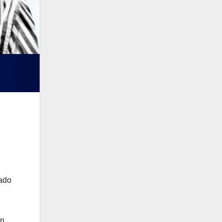
nado
an