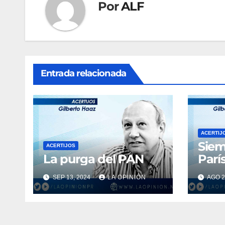
Por
ALF
Entrada relacionada
ACERTIJ
Siem
ACERTIJOS
La purga del PAN
Parí
SEP 13, 2024
LA OPINIÓN
AGO 2