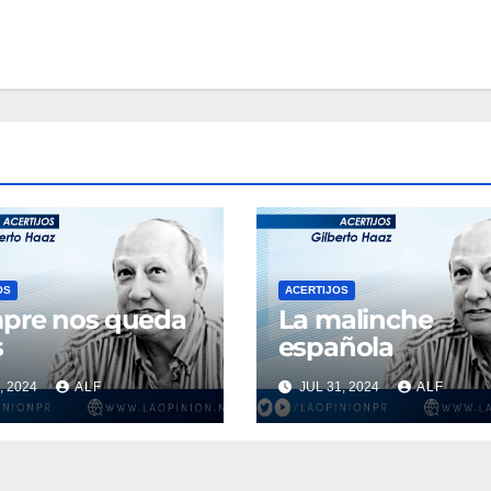
OS
ACERTIJOS
pre nos queda
La malinche
s
española
, 2024
ALF
JUL 31, 2024
ALF