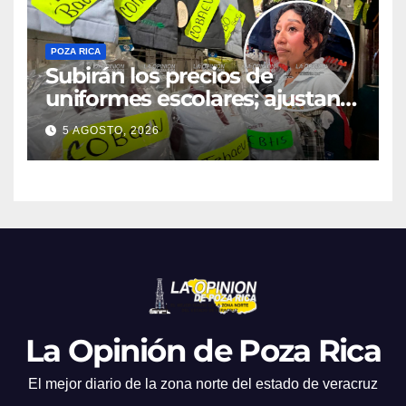
POZA RICA
Subirán los precios de
uniformes escolares; ajustan
promociones
5 AGOSTO, 2026
La Opinión de Poza Rica
El mejor diario de la zona norte del estado de veracruz