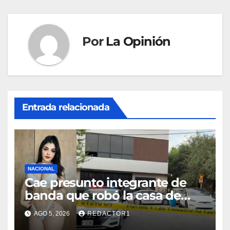
Por
La Opinión
Entrada relacionada
NACIONAL
Cae presunto integrante de
banda que robó la casa de
Karely Ruiz
AGO 5, 2026
REDACTOR1