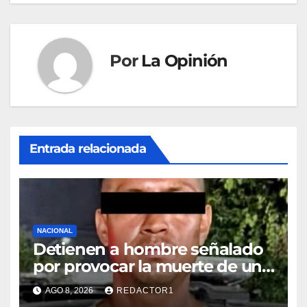
Por
La Opinión
Entrada relacionada
NACIONAL
Detienen a hombre señalado
por provocar la muerte de un
adulto mayor
AGO 8, 2026
REDACTOR1