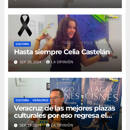
CULTURA
Hasta siempre Celia Castelán
SEP 20, 2024
LA OPINIÓN
CULTURA
VERACRUZ
Veracruz de las mejores plazas
culturales por eso regresa el
Lago de los Cisnes del ballet
SEP 19, 2024
LA OPINIÓN
ucraniano