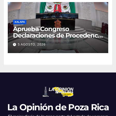
XALAPA
Aprueba Congreso
Declaraciones de Procedencia
en contra de dos munícipes
5 AGOSTO, 2026
La Opinión de Poza Rica