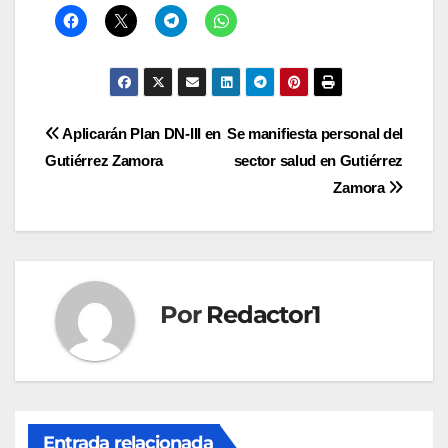
Navegación
Aplicarán Plan DN-III en
Se manifiesta personal del
Gutiérrez Zamora
sector salud en Gutiérrez
de
Zamora
entradas
Por
Redactor1
Entrada relacionada