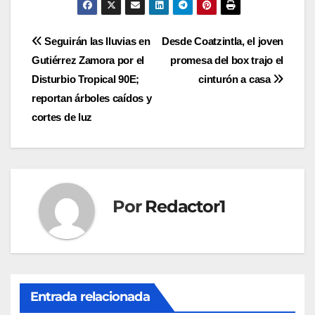
Navegación
Seguirán las lluvias en
Desde Coatzintla, el joven
Gutiérrez Zamora por el
promesa del box trajo el
de
Disturbio Tropical 90E;
cinturón a casa
entradas
reportan árboles caídos y
cortes de luz
Por
Redactor1
Entrada relacionada