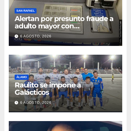
SAN RAFAEL
Alertan por presunto fraude a
adulto mayor con
discapacidad visual en cajero
6 AGOSTO, 2026
bancario
ÁLAMO
Raulito se impone a
Galácticos
6 AGOSTO, 2026