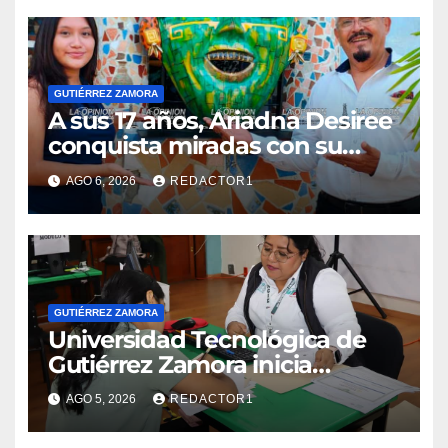
GUTIÉRREZ ZAMORA
A sus 17 años, Ariadna Desiree
conquista miradas con su
talento para la pintura
AGO 6, 2026
REDACTOR1
GUTIÉRREZ ZAMORA
Universidad Tecnológica de
Gutiérrez Zamora inicia
inscripciones para el ciclo
AGO 5, 2026
REDACTOR1
escolar 2026–2027