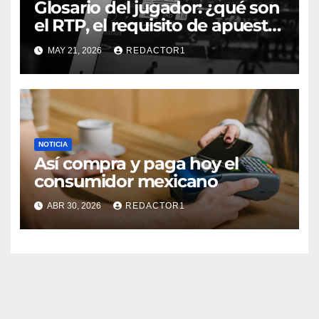
Glosario del jugador: ¿qué son
el RTP, el requisito de apuesta,
los giros gratis y la volatilidad?
MAY 21, 2026
REDACTOR1
NOTICIA
Así compra y paga hoy el
consumidor mexicano
ABR 30, 2026
REDACTOR1