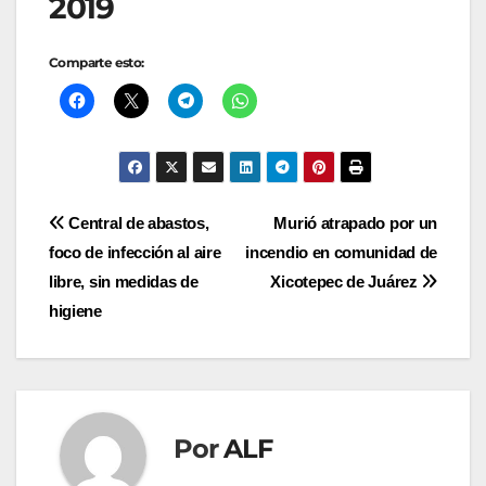
2019
Comparte esto:
Navegación
Central de abastos,
Murió atrapado por un
foco de infección al aire
incendio en comunidad de
de
libre, sin medidas de
Xicotepec de Juárez
entradas
higiene
Por
ALF