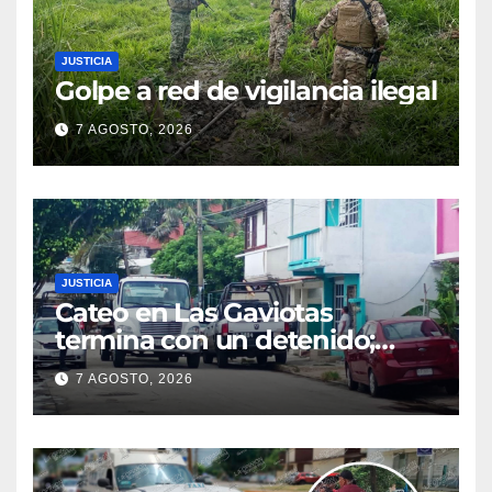
JUSTICIA
Golpe a red de vigilancia ilegal
7 AGOSTO, 2026
JUSTICIA
Cateo en Las Gaviotas
termina con un detenido;
aseguran armas, presunta
7 AGOSTO, 2026
droga y un automóvil