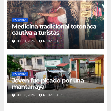
PAPANTLA
Medicina tradicional totonaca
cautiva a turistas
JUL 31, 2026
REDACTOR1
PAPANTLA
Joven fue picado por una
mantarraya
JUL 30, 2026
REDACTOR1