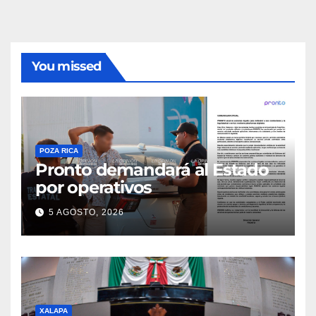
You missed
POZA RICA
Pronto demandará al Estado
por operativos
5 AGOSTO, 2026
XALAPA