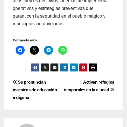
altos índices delictivos, además de implementar
operativos y estrategias preventivas que
garanticen la seguridad en el pueblo mágico y
municipios circunvecinos.
Comparte esto:
Navegación
Se pronuncian
Activan refugios
maestros de educación
temporales en la ciudad
de
indígena
entradas