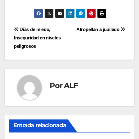
Navegación
Días de miedo,
Atropellan a jubilado
Inseguridad en niveles
de
peligrosos
entradas
Por
ALF
Entrada relacionada