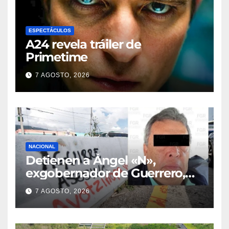
ESPECTÁCULOS
A24 revela tráiler de
Primetime
7 AGOSTO, 2026
NACIONAL
Detienen a Ángel «N»,
exgobernador de Guerrero,
por el caso Ayotzinapa
7 AGOSTO, 2026