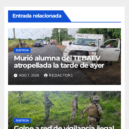
Entrada relacionada
JUSTICIA
Murió alumna del TEBAEV
atropellada la tarde de ayer
AGO 7, 2026
REDACTOR1
JUSTICIA
Golpe a red de vigilancia ilegal