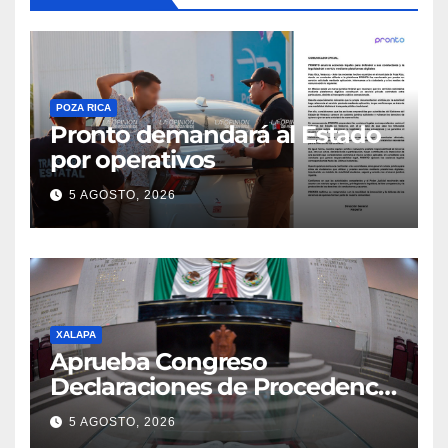
POZA RICA
Pronto demandará al Estado
por operativos
5 AGOSTO, 2026
XALAPA
Aprueba Congreso
Declaraciones de Procedencia
en contra de dos munícipes
5 AGOSTO, 2026