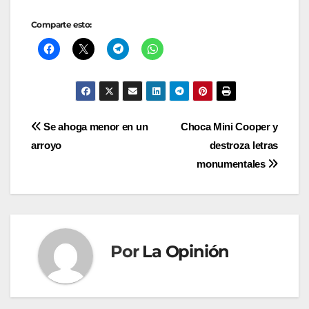
Comparte esto:
Navegación
Se ahoga menor en un
Choca Mini Cooper y
arroyo
destroza letras
de
monumentales
entradas
Por
La Opinión