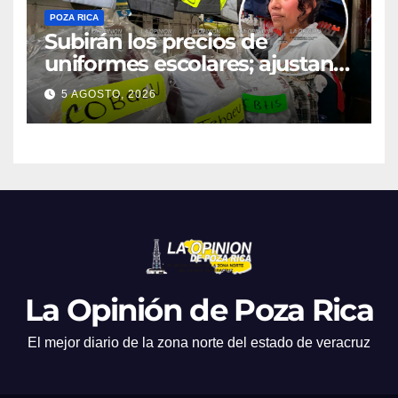
POZA RICA
Subirán los precios de
uniformes escolares; ajustan
promociones
5 AGOSTO, 2026
La Opinión de Poza Rica
El mejor diario de la zona norte del estado de veracruz