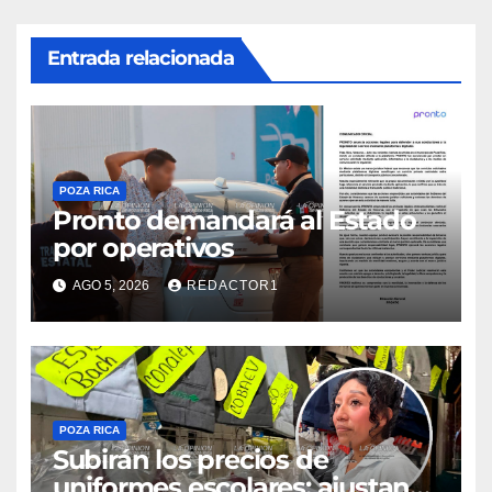
Entrada relacionada
POZA RICA
Pronto demandará al Estado
por operativos
AGO 5, 2026
REDACTOR1
POZA RICA
Subirán los precios de
uniformes escolares; ajustan