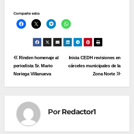
Comparte esto:
Navegación
Rinden homenaje al
Inicia CEDH revisiones en
periodista Sr. Mario
cárceles municipales de la
de
Noriega Villanueva
Zona Norte
entradas
Por
Redactor1