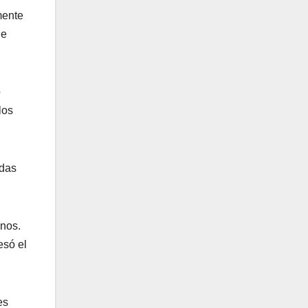
mente
de
o
los
idas
nos.
esó el
es