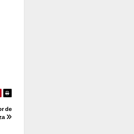
or de
eza