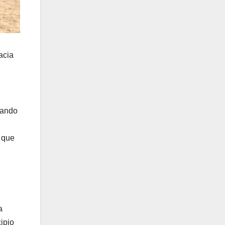
acia
uando
 que
a
ipio