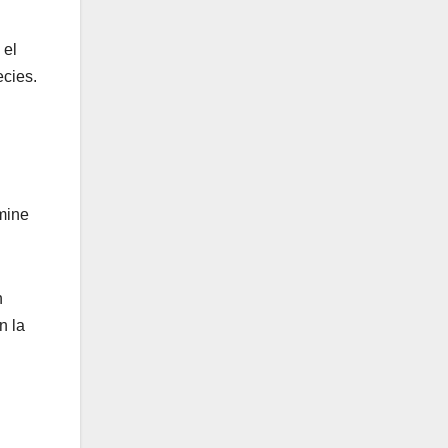
 el
ecies.
amine
n
n la