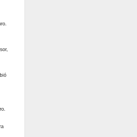
ro.
sor,
bió
ro.
ra