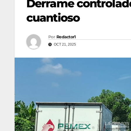
Derrame controlado
cuantioso
Por
Redactor1
OCT 21, 2025