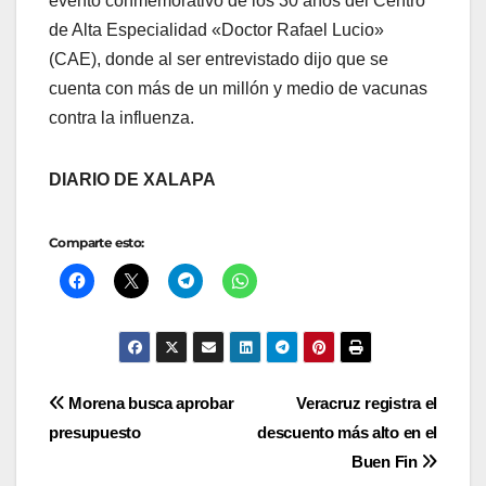
evento conmemorativo de los 30 años del Centro
de Alta Especialidad «Doctor Rafael Lucio»
(CAE), donde al ser entrevistado dijo que se
cuenta con más de un millón y medio de vacunas
contra la influenza.
DIARIO DE XALAPA
Comparte esto:
Navegación
Morena busca aprobar
Veracruz registra el
presupuesto
descuento más alto en el
de
Buen Fin