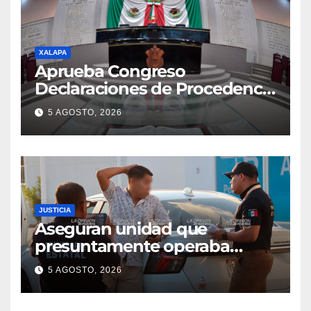
XALAPA
Aprueba Congreso
Declaraciones de Procedencia
en contra de dos munícipes
5 AGOSTO, 2026
JUSTICIA
Aseguran unidad que
presuntamente operaba
mediante aplicación digital en
5 AGOSTO, 2026
operativo de Transporte
Público