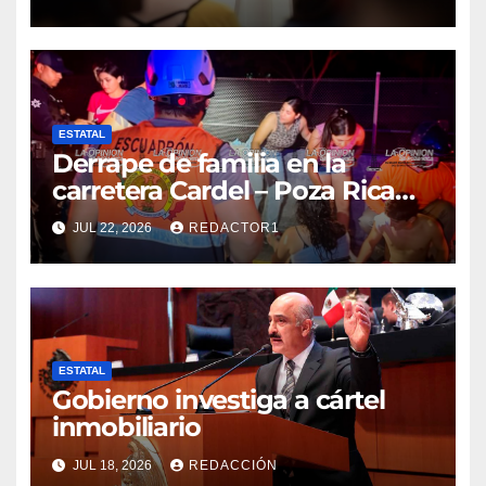
ESTATAL
Derrape de familia en la
carretera Cardel – Poza Rica
reaviva críticas por tardanza
JUL 22, 2026
REDACTOR1
de ambulancia municipal
ESTATAL
Gobierno investiga a cártel
inmobiliario
JUL 18, 2026
REDACCIÓN