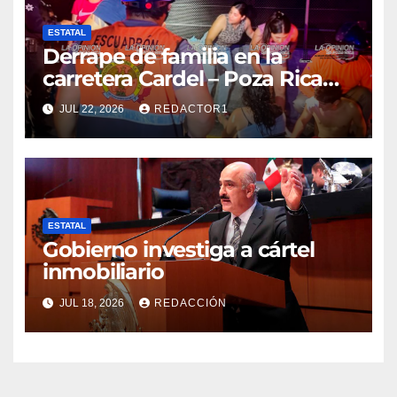
ESTATAL
Derrape de familia en la
carretera Cardel – Poza Rica
reaviva críticas por tardanza
JUL 22, 2026
REDACTOR1
de ambulancia municipal
ESTATAL
Gobierno investiga a cártel
inmobiliario
JUL 18, 2026
REDACCIÓN