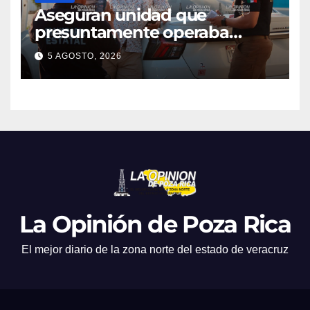
Aseguran unidad que
presuntamente operaba
mediante aplicación digital en
5 AGOSTO, 2026
operativo de Transporte
Público
La Opinión de Poza Rica
El mejor diario de la zona norte del estado de veracruz