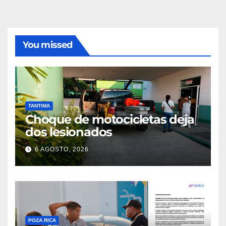
You missed
TANTIMA
Choque de motocicletas deja
dos lesionados
6 AGOSTO, 2026
POZA RICA