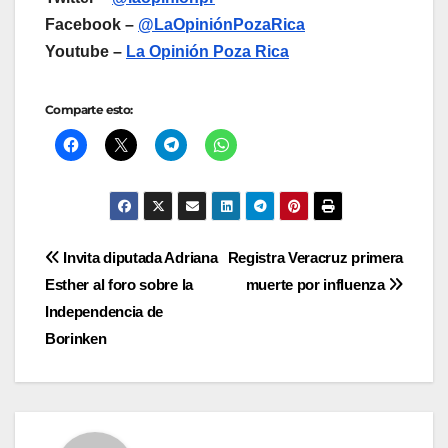
Facebook –
@LaOpiniónPozaRica
Youtube –
La Opinión Poza Rica
Comparte esto:
Navegación
Invita diputada Adriana
Registra Veracruz primera
Esther al foro sobre la
muerte por influenza
de
Independencia de
entradas
Borinken